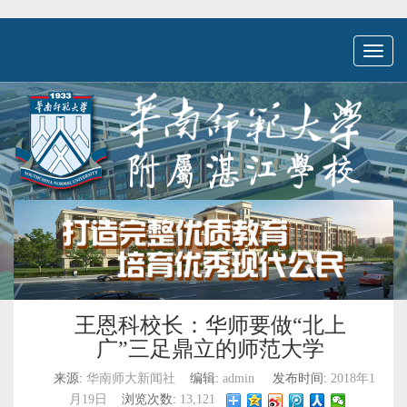
Toggl
naviga
王恩科校长：华师要做“北上
广”三足鼎立的师范大学
来源:
华南师大新闻社
编辑:
admin
发布时间:
2018年1
月19日
浏览次数:
13,121