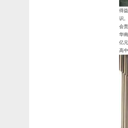
得
识
会
华南
亿
高