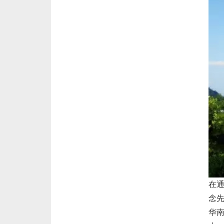
在
念
华