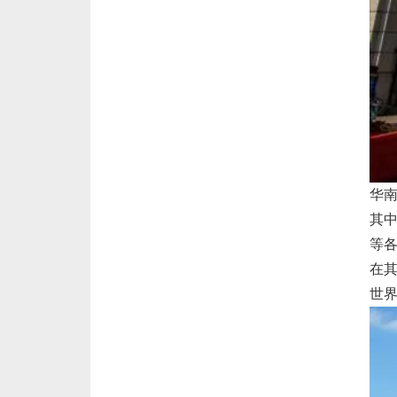
华
其中
等
在
世