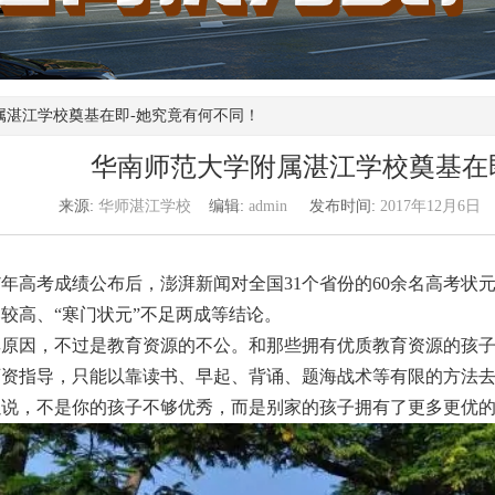
属湛江学校奠基在即-她究竟有何不同！
华南师范大学附属湛江学校奠基在
来源:
华师湛江学校
编辑:
admin
发布时间:
2017年12月6日
17年高考成绩公布后，澎湃新闻对全国31个省份的60余名高考
较高、“寒门状元”不足两成等结论。
其原因，不过是教育资源的不公。和那些拥有优质教育资源的孩
师资指导，只能以靠读书、早起、背诵、题海战术等有限的方法
以说，不是你的孩子不够优秀，而是别家的孩子拥有了更多更优